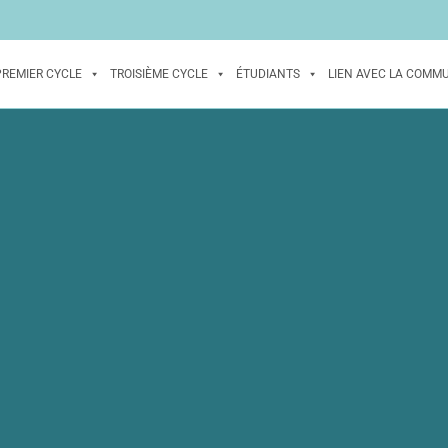
PREMIER CYCLE
TROISIÈME CYCLE
ÉTUDIANTS
LIEN AVEC LA COMM