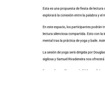
Esta es una propuesta de fiesta de lectura q
explorará la conexión entre la palabra y el
En este espacio, los participantes podrán tra
lectura silenciosa compartida. Esto con la 
mental tras la práctica de yoga y baile. Asi
La sesión de yoga será dirigida por Douglas
sigilosa y Samuel Rivadeneira nos ofrecerá
De esta forma “Ratones de Biblioteca” da pa
Recomendaciones
—Venir con ropa cómoda, una toalla, yoga m