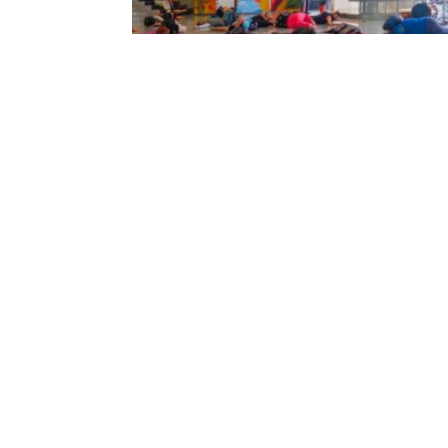
Los resultados de Creación Teatral y
Danza de Nivelación, expuestos en un
“Bitácora de cuerpos” y consignas de
movimientos
28 février 2025
“Bitácora de cuerpos”, así es como los estudiantes 
Creación Teatral de Nivelación titularon junto con s
docente, Vanessa Guamán, a la presentación que
realizaron en el lobby del MAAC. En el mismo espaci
dirigidos por la profesora Tamia Sánchez, los alum
de Danza también expusieron sus resultados. Ocur