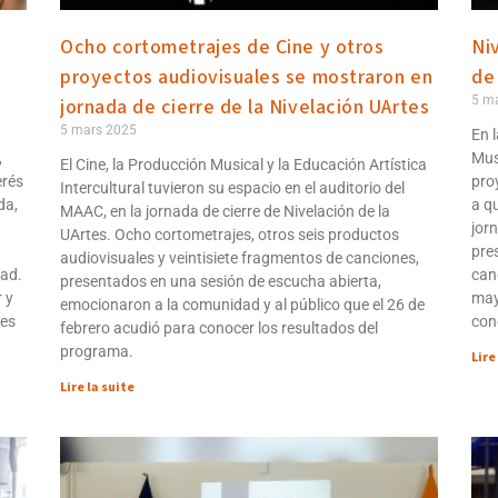
Ocho cortometrajes de Cine y otros
Ni
proyectos audiovisuales se mostraron en
de
5 m
jornada de cierre de la Nivelación UArtes
5 mars 2025
En 
,
Mus
El Cine, la Producción Musical y la Educación Artística
erés
pro
Intercultural tuvieron su espacio en el auditorio del
da,
a q
MAAC, en la jornada de cierre de Nivelación de la
jor
UArtes. Ocho cortometrajes, otros seis productos
n
pre
audiovisuales y veintisiete fragmentos de canciones,
dad.
can
presentados en una sesión de escucha abierta,
 y
mayo
emocionaron a la comunidad y al público que el 26 de
res
con
febrero acudió para conocer los resultados del
programa.
Lire
Lire la suite