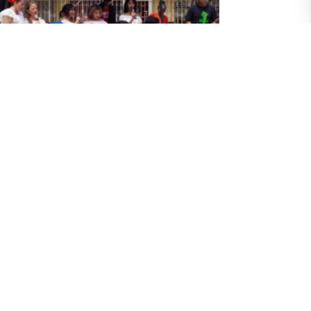
oyecto de vínculo Bibliotricimoteca
.3 llegó con tercera jornada artístico-
ltural PazArteAlegría al parque de La
resta II
anvier 2025
arque de La Floresta II, al Sur de Guayaquil, fue el
ado 25 de enero escenario de la tercera jornada
ístico-cultural PazArteAlegría, una propuesta
cebida desde el proyecto de vinculación con la
edad de la UArtes, Bibliotricimoteca Vol.3, y que en
a ocasión, para su organización, contó con el