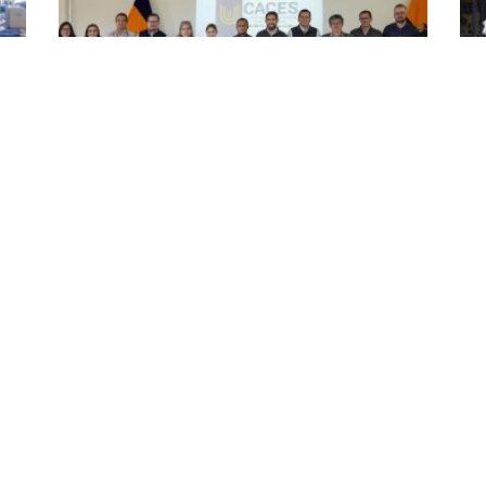
UArtes, en jornada que organizó el CACES
Pr
a
en la UNAE sobre reformas al reglamento
Vol
para el reconocimiento de
cu
acreditaciones
Flo
20 février 2025
30 j
de
Representada por Yamil Lambert, secretario de
El p
u
Aseguramiento de la Calidad de la Educación (SACE), y
pas
Andrés Sotomayor, administrativo de la Dirección de la
art
o, y
Escuela de Posgrados, la UArtes participó en la
con
nos
capacitación que organizó el CACES en la UNAE para
soci
rió
dar a conocer las reformas al reglamento de
est