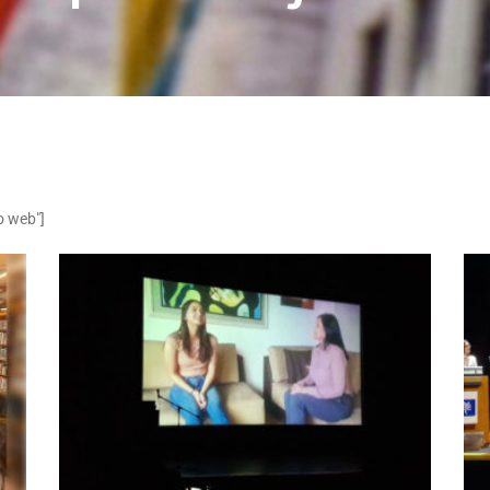
o web"]