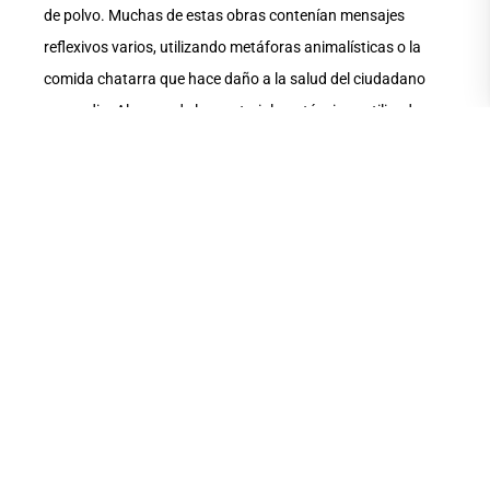
de polvo. Muchas de estas obras contenían mensajes
reflexivos varios, utilizando metáforas animalísticas o la
comida chatarra que hace daño a la salud del ciudadano
promedio. Algunos de los materiales y técnicas utilizados
fueron cartón, spray, esmaltes, lamina de pantalla de tv,
papel periódico, silicón, lápices de colores, focos y
parlantes.