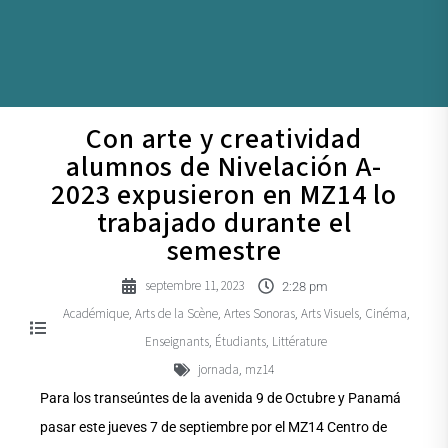
Con arte y creatividad
alumnos de Nivelación A-
2023 expusieron en MZ14 lo
trabajado durante el
semestre
septembre 11, 2023
2:28 pm
Académique
Arts de la Scène
Artes Sonoras
Arts Visuels
Cinéma
,
,
,
,
,
Enseignants
Étudiants
Littérature
,
,
jornada
mz14
,
Para los transeúntes de la avenida 9 de Octubre y Panamá
pasar este jueves 7 de septiembre por el MZ14 Centro de