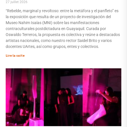
27 juillet 2026
“Rebelde, marginal y revoltoso: entre la metáfora y el panfleto” es
la exposición que resulta de un proyecto de investigación del
Museo Nahim Isaías (MNI) sobre las manifestaciones
contraculturales postdictadura en Guayaquil. Curada por
Oswaldo Terreros, la propuesta es colectiva y reúne a destacados
artistas nacionales, como nuestro rector Saidel Brito y varios
docentes UArtes, así como grupos, entes y colectivos.
Lire la suite