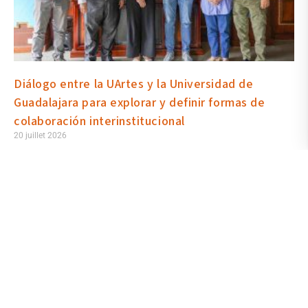
Diálogo entre la UArtes y la Universidad de
Guadalajara para explorar y definir formas de
colaboración interinstitucional
20 juillet 2026
Con el objetivo de explorar y definir formas de colaboración
interinstitucional, la Universidad de las Artes mantuvo una reunión
de trabajo con el Dr. Ricardo Duarte Méndez, titular de Artes
Plásticas, Visuales y Digitales de la Coordinación General de
Extensión y Difusión Cultural de la Universidad de Guadalajara,
quien lidera diversos proyectos vinculados a las artes y la cultura
en la casa de estudios mexicana.
Lire la suite