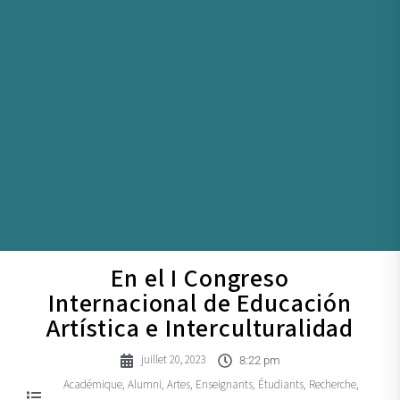
En el I Congreso
Internacional de Educación
Artística e Interculturalidad
juillet 20, 2023
8:22 pm
Académique
Alumni
Artes
Enseignants
Étudiants
Recherche
,
,
,
,
,
,