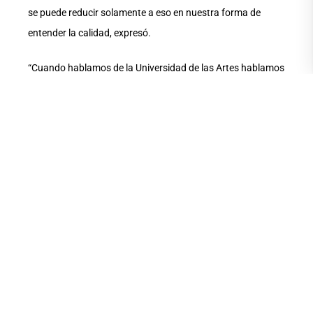
se puede reducir solamente a eso en nuestra forma de
entender la calidad, expresó.
“Cuando hablamos de la Universidad de las Artes hablamos
de un proyecto de transformación social, lo cual medimos
desde muchas formas. Abrir, por ejemplo, la posibilidad de
acceso a una persona a nuestras licenciaturas cuando
proviene de familias que nunca habían tenido acceso a la
educación superior en el país, ahí estamos impactando en
la vida de una persona, una familia, unos territorios”.
El rector habló de la inauguración de una biblioteca
comunitaria en el barrio Cisne 2 de la Isla Trinitaria,
efectuada el fin de semana anterior, posible gracias a un
proyecto de vinculación de la UArtes en trabajo conjunto
con las comunidades. “Esos espacios e iniciativas también