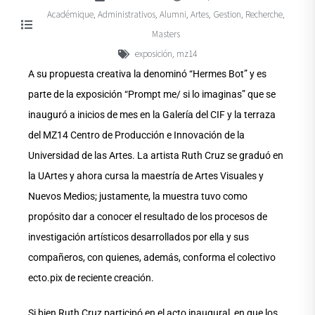
Académique
Administrativos
Alumni
Artes
Gestion
Recherche
,
,
,
,
,
,
Masters
exposición
mz14
,
A su propuesta creativa la denominó “Hermes Bot” y es
parte de la exposición “Prompt me/ si lo imaginas” que se
inauguró a inicios de mes en la Galería del CIF y la terraza
del MZ14 Centro de Producción e Innovación de la
Universidad de las Artes. La artista Ruth Cruz se graduó en
la UArtes y ahora cursa la maestría de Artes Visuales y
Nuevos Medios; justamente, la muestra tuvo como
propósito dar a conocer el resultado de los procesos de
investigación artísticos desarrollados por ella y sus
compañeros, con quienes, además, conforma el colectivo
ecto.pix de reciente creación.
Si bien Ruth Cruz participó en el acto inaugural, en que los