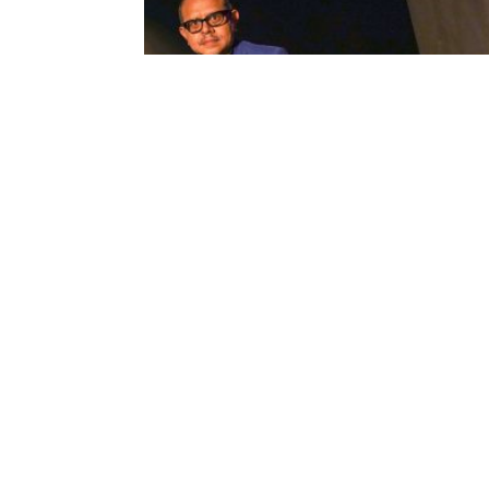
Ilich Castillo es uno de los ganadores d
Premio Nuevo Mariano Aguilera 2026
29 mai 2026
Artista visual, investigador y académico, el coordin
de la Maestría en Artes Visuales y Nuevos Medios d
Universidad de las Artes, Ilich Castillo, suma un
reconocimiento más a su fructífera y reconocida
trayectoria nacional e internacional: el Premio Nue
Mariano Aguilera, que en este año llegó a su sexta
edición. Ganó en la categoría Creación Artística por