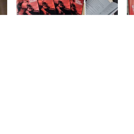
el
Una revista “Desde las vísceras”
Gr
19 mai 2026
fes
15 
Organizar el Festival Internacional de Cine Social desde
las Vísceras fue para dos colectivos de graduados de
ador
Cur
la primera cohorte de la Maestría en Cine Documental
e la
202
de la Universidad de las Artes el primer paso de una
los
segunda propuesta, la cual les permitiría proyectar
Art
cortos documentales y de ficción que visibilizaran
vo
adq
problemáticas sociales contemporáneas y llevar al
ani
papel y lo digital artículos relacionados. Es así como
col