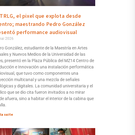
TRLG, el pixel que explota desde
entro; maestrando Pedro González
esentó performance audiovisual
mai 2026
ro González, estudiante de la Maestría en Artes
uales y Nuevos Medios de la Universidad de las
es, presentó en la Plaza Pública del MZ14 Centro de
ducción e Innovación una instalación performática
iovisual, que tuvo como componentes una
yección multicanal y una mezcla de señales
lógicas y digitales. La comunidad universitaria y el
ico que se dio cita fueron invitados a no mirar
e afuera, sino a habitar el interior de la cabina que
lla.
 la suite