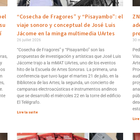
bel
“Cosecha de Fragores” y “Pisayambo”: el
ZN
 su
viaje sonoro y conceptual de José Luis
ad
í
Jácome en la minga multimedia UArtes
pr
26 juillet 2026
30 
“Cosecha de Fragores” y “Pisayambo” son las
Ped
ras,
propuestas de investigación y artísticas que José Luis
Vis
 y
Jácome trajo a la mMAT UArtes, uno de los eventos
Art
dos
hito de la Escuela de Artes Sonoras. La primera, una
Pro
en
conferencia que tuvo lugar el martes 21 de julio, en la
aud
es,
Biblioteca de las Artes; la segunda, un concierto de
pro
e.
campanas electroacústicas e instrumentos andinos
ana
nte
que se desarrolló el miércoles 22 en la torre del edificio
públ
El Telégrafo.
desd
esta
Lire la suite
Lire