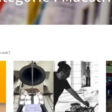
o web"]