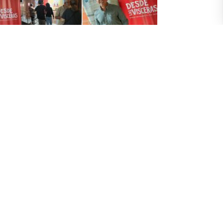
aduados de posgrado UArtes crean un
tival internacional de cine social
mai 2026
saron la Maestría en Cine Documental y en mayo de
5 se convirtiéndose en la primera cohorte de uno de
 programas de posgrados de la Universidad de las
es. El tiempo compartido, los conocimientos
uiridos y las prácticas desarrolladas no solo los
mó a mantener el contacto, sino a responder en
ectivo a una necesidad ya avizorada: crear nuevos