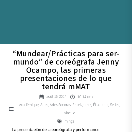
“Mundear/Prácticas para ser-
mundo” de coreógrafa Jenny
Ocampo, las primeras
presentaciones de lo que
tendrá mMAT
août 16, 2024
10:14 am
Académique
Artes
Artes Sonoras
Enseignants
Étudiants
Sedes
,
,
,
,
,
,
Vínculo
minga
La presentación de la coreógrafa y performance