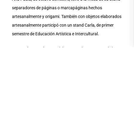
separadores de páginas o marcapáginas hechos
artesanalmente y origami. También con objetos elaborados
artesanalmente participó con un stand Carla, de primer
semestre de Educación Artística e Intercultural.
Junto a los estudiantes, el docente Johnny Guerra, de la
carrera de Educación Artística e Intercultural, ubicó un
improvisado y particular stand. Lo caracterizó como uno
donde se leen las cartas, pero no. Aunque él llevó un
sobrero alargado y a su espacio lo llamó “El loco del tarot”,
lo que tenía dispuestas sobre una tela roja eran tarjetas
para invitar a la comunidad a la clase demostrativa y a la
exposición pública que iba a dar ese día y el siguiente en el
Pabellón Araceli Gilbert del antiguo Palacio de la
Gobernación.