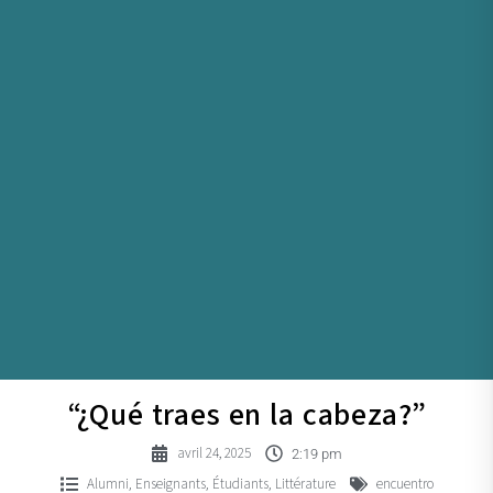
“¿Qué traes en la cabeza?”
avril 24, 2025
2:19 pm
Alumni
Enseignants
Étudiants
Littérature
encuentro
,
,
,