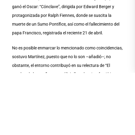
ganó el Oscar: “Cónclave”, dirigida por Edward Berger y
protagonizada por Ralph Fiennes, donde se suscita la
muerte de un Sumo Pontífice, así como el fallecimiento del
papa Francisco, registrada el reciente 21 de abril.
No es posible enmarcar lo mencionado como coincidencias,
sostuvo Martínez, puesto que no lo son –añadió–; no
obstante, el entorno contribuyó en su relectura de “El
nombre de la rosa”, cuyo análisis llevado a Lanfor Abierta
animó al público que se congregó en el primer piso de la
Biblioteca de las Artes para participar en la charla a leerla o
volverla a leer. Al término de la cita hubo preguntas e
hicieron reflexiones, las cuales le dio una nueva mirada a la
obra del italiano Umberto Eco (1932-2016).