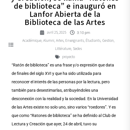
de biblioteca” e inauguró en
Lanfor Abierta de la
Biblioteca de las Artes
avril 25, 2025
3:10 pm
Académique
Alumni
Artes
Enseignants
Étudiants
Gestion
,
,
,
,
,
,
Littérature
Sedes
,
proyecto
“Ratón de biblioteca” es una frase y/o expresión que data
de finales del siglo XVI y que ha sido utilizada para
reconocer el interés de las personas por la lectura, pero
también para desestimarlas, atribuyéndoles una
desconexión con la realidad y la sociedad. En la Universidad
de las Artes existe no solo uno, sino varios “roedores”. Y es
que como “Ratones de biblioteca” se ha definido al Club de
Lectura y Creación que ayer, 24 de abril, tuvo su