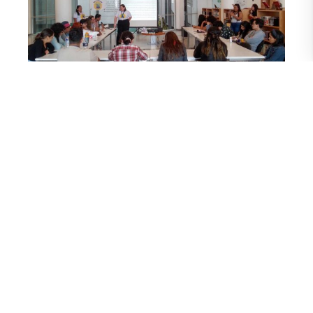
Intentando darle consolidación es que Rodríguez creó junto
con un grupo de alumnos un semillero, que es una de las
posibilidades que deja la investigación y contempla el
estudio del cuento ecuatoriano contemporáneo. “Dentro de
este semillero hay tres actividades y una de ellas es el Club
de Lectura y Creación, que con las alumnas de segundo
semestre hemos presentado; hay otro espacio que se llama
Puerto de Luna, que todavía no termina de ejecutarse; y
‘País para cuentistas’, que son las jornadas de estudio del