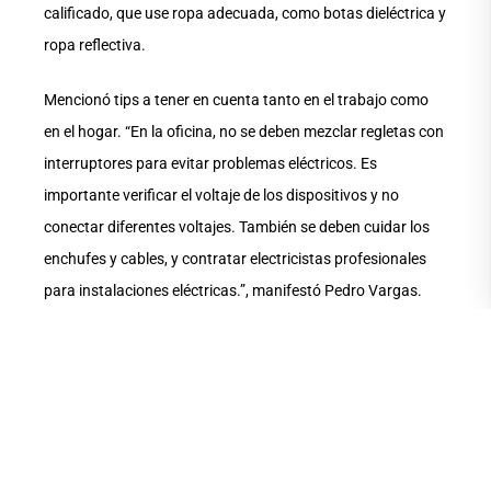
calificado, que use ropa adecuada, como botas dieléctrica y
ropa reflectiva.
Mencionó tips a tener en cuenta tanto en el trabajo como
en el hogar. “En la oficina, no se deben mezclar regletas con
interruptores para evitar problemas eléctricos. Es
importante verificar el voltaje de los dispositivos y no
conectar diferentes voltajes. También se deben cuidar los
enchufes y cables, y contratar electricistas profesionales
para instalaciones eléctricas.”, manifestó Pedro Vargas.
Añadió que los peligros en el entorno laboral pueden ser
factores que llevan a accidentes, como un piso resbaladizo
debido a un derrame de aceite. Un peligro genera un riesgo
cuando un trabajador se expone a él. En el hogar, uno de los
peligros frecuentes es el uso excesivo de regletas para