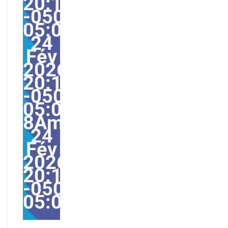
20:13:05
-0500-
05:000528#/28mar,
24
Fév
2026
20:13:05
-0500-
05:00-
8America/Guayaquil28
24
Fév
2026
20:13:05
-0500-
05:00America/Guayaqu