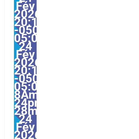
Fév
2026
20:13:05
-0500-
05:000528#28mar,
24
Fév
2026
20:13:05
-0500-
05:00-
8America/Guayaquil28
24pm28pm-
28mar,
24
Fév
2026