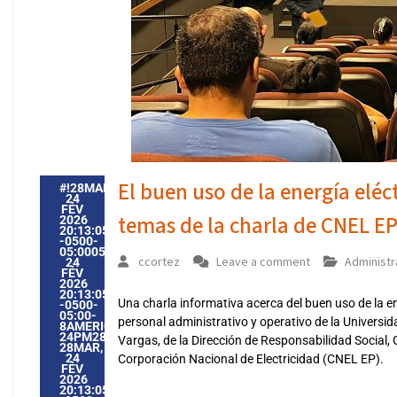
El buen uso de la energía eléct
#!28MAR,
24
FÉV
temas de la charla de CNEL EP
2026
20:13:05
-0500-
05:000528#28MAR,
ccortez
Leave a comment
Administr
24
FÉV
2026
20:13:05
Una charla informativa acerca del buen uso de la ene
-0500-
05:00-
personal administrativo y operativo de la Universid
8AMERICA/GUAYAQUIL2828AMERICA/GUAYAQUIL202628
24PM28PM-
Vargas, de la Dirección de Responsabilidad Social, 
28MAR,
24
Corporación Nacional de Electricidad (CNEL EP).
FÉV
2026
20:13:05