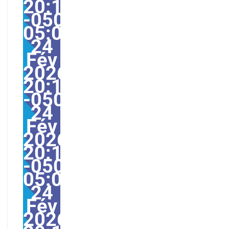
20:13:05
-0500-
05:008America/Guayaq
24
Fév
2026
20:13:05
-0500138132pmmardi=
24
Fév
2026
20:13:05
-0500-
05:00America/Guayaqu
24
Fév
2026