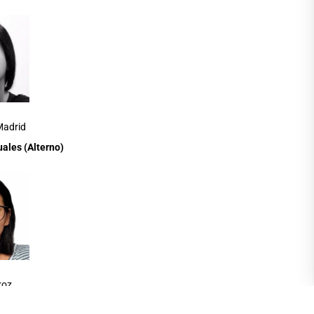
Madrid
uales (Alterno)
roz
ura
(Alterno)