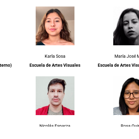
Karla Sosa
María José 
terno)
Escuela de Artes Visuales
Escuela de Artes Vis
Nicolás Esparza
Rosa Qui
lterno)
Escuela de Literatura
Escuela de Literat