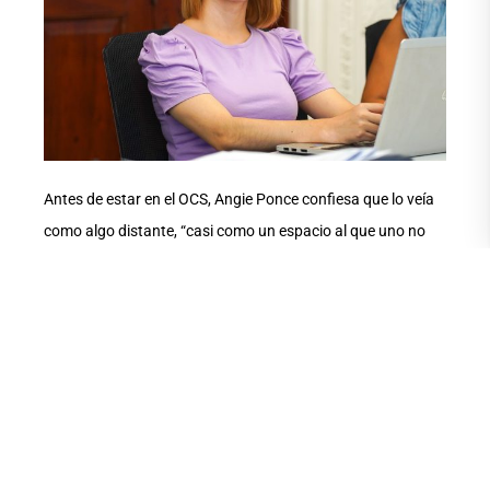
Antes de estar en el OCS, Angie Ponce confiesa que lo veía
como algo distante, “casi como un espacio al que uno no
tiene acceso o funciona lejos de la realidad estudiantil.
Ahora lo veo como un espacio más cercano y humano. Ser
parte del OCS significa poder llevar temas y experiencias de
los estudiantes a un lugar donde realmente se toman
decisiones importantes. También me hizo entender que no
todo es inmediato, que los cambios toman tiempo, pero que
estar ahí ya es una forma de construir”.