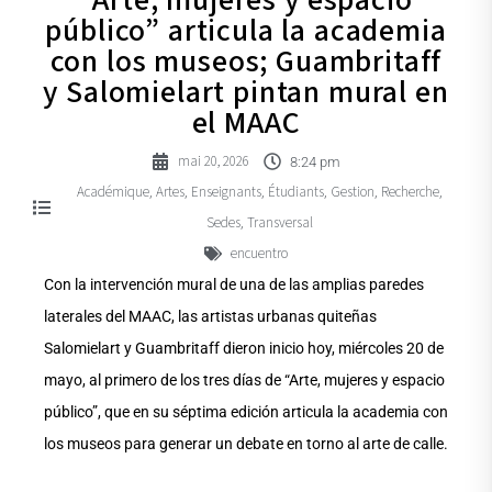
“Arte, mujeres y espacio
público” articula la academia
con los museos; Guambritaff
y Salomielart pintan mural en
el MAAC
mai 20, 2026
8:24 pm
Académique
Artes
Enseignants
Étudiants
Gestion
Recherche
,
,
,
,
,
,
Sedes
Transversal
,
encuentro
Con la intervención mural de una de las amplias paredes
laterales del MAAC, las artistas urbanas quiteñas
Salomielart y Guambritaff dieron inicio hoy, miércoles 20 de
mayo, al primero de los tres días de “Arte, mujeres y espacio
público”, que en su séptima edición articula la academia con
los museos para generar un debate en torno al arte de calle.