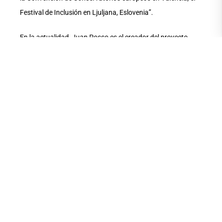
Festival de Inclusión en Ljuljana, Eslovenia”.
En la actualidad, Juan Posso es el creador del proyecto
Juan Posso Jazz Trío, que trabaja tanto con
composiciones originales como con improvisaciones. Es un
artista patrocinado por Bosphorus Cymbals (Turquía) y
Vater Percussion (USA). En la UArtes imparte clases de
instrumento, ensambles y arreglos.
YouTube
Instagram
Sigue a Juan Posso en sus redes:
,
,
Facebook
.
www.juanpossodrums.com
Más info en:
COMPARTE ESTA
NOTA