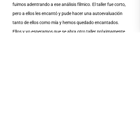
fuimos adentrando a ese análisis fílmico. El taller fue corto,
pero a ellos les encantó y pude hacer una autoevaluación
tanto de ellos como mía y hemos quedado encantados.
Ellos y yo esperamos que se abra otro taller próximamente
porque quiero regresar para hacerlo”.
Una vez que aprendieron a sacarle mayor provecho a la
fotografía y lograr que sea buena, Escala indica que les
enseñó ediciones y técnicas básicas, lo cual se vio luego
reflejado cuando al final mostraron sus imágenes y
hablaron de los planos y la parte narrativa de sus historias.
Uno de los participantes que no pudo estar mucho en el
taller por otras actividades que desarrollaba la sorprendió
al pedirle dar él el discurso de cierre. En ese final hicimos un
concurso de conocimientos, el análisis fílmico de un