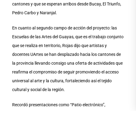
cantones y que se esperan arribos desde Bucay, El Triunfo,
Pedro Carbo y Naranjal.
En cuanto al segundo campo de acción del proyecto: las
Escuelas de las Artes del Guayas, que es el trabajo conjunto
que se realiza en territorio, Rojas dijo que artistas y
docentes UArtes se han desplazado hacia los cantones de
la provincia llevando consigo una oferta de actividades que
reafirma el compromiso de seguir promoviendo el acceso
universal al arte y la cultura, fortaleciendo así el tejido
cultural y social de la región.
Recordó presentaciones como “Patio electrónico”,
instalación propuesta por el artista guayaquileño y docente
UArtes Juan José Ripalda, quien invitó a explorar la
intersección entre el sonido, las artes y las nuevas