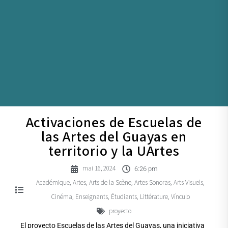
Activaciones de Escuelas de
las Artes del Guayas en
territorio y la UArtes
mai 16, 2024
6:26 pm
Académique
Artes
Arts de la Scène
Artes Sonoras
Arts Visuels
,
,
,
,
,
Cinéma
Enseignants
Étudiants
Littérature
Vínculo
,
,
,
,
proyecto
El proyecto Escuelas de las Artes del Guayas, una iniciativa