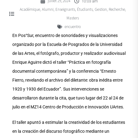
juillet 29, 2024
10:03 am
Académique
Alumni
Enseignants
Étudiants
Gestion
Recherche
,
,
,
,
,
,
Masters
encuentro
En Pos°Sur, encuentro de sonoridades y visualizaciones
organizado por la Escuela de Posgrados de la Universidad
de las Artes, el fotógrafo, productor y realizador audiovisual
Enrique Aguirre dictó el taller “Práctica en fotografía
documental contemporánea” y la conferencia “Ernesto
Fierro, revelando el archivo del diletante: obra inédita entre
1920 y 1930 del Ecuador”. Sus intervenciones se
desarrollaron durante la cita, que tuvo lugar del 22 al 24 de
julio en el MZ14 Centro de Producción e Innovación UArtes.
El taller apuntó a estimular la creatividad de los estudiantes
en la creación del discurso fotográfico mediante un