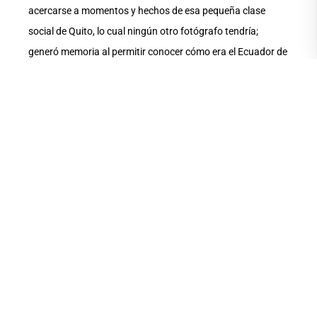
acercarse a momentos y hechos de esa pequeña clase
social de Quito, lo cual ningún otro fotógrafo tendría;
generó memoria al permitir conocer cómo era el Ecuador de
aquella época visto por alguien como él. “Por ejemplo, las
imágenes de indígenas del siglo XIX son muy idealizadas.
No son cuestionadoras ni de denuncia ni de rescate de una
identidad y una etnia, sino más romántica de alguien que
las ubica en el paisaje acorde a la tradición de las estéticas
que él había conocido y vivido con toda su influencia
europea”.
La idea de reivindicar la memoria tiene para Aguirre una
carga ideológica fuerte. Indicó no creer que Ernesto Fierro
se lo haya planteado igual, sino que se trataba del gusto
por tomar la foto y decir esto somos. Anotó que hay
momentos interesantes de la obra del “diletante”, como el