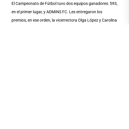
El Campeonato de Fútbol tuvo dos equipos ganadores: 593,
en el primer lugar, y ADMINS FC. Les entregaron los
premios, en ese orden, la vicerrectora Olga López y Carolina
Cárdenas, secretaria de Bienestar Universitario,
Vale anotar que la ceremonia tuvo presentaciones
artísticas que aportaron un matiz especial al cierre del
evento. El estudiante Fabricio de la Cruz, de quinto
semestre de la carrera de Danza cautivó al público con una
emotiva coreografía de baile lírico-jazz titulada “Not About
Angels”. Igual reconocimiento obtuvo de la audiencia el
talentoso cantante Fernando Vidal, conocido
artísticamente como “El Fugitivo”, estudiante del cuarto
semestre de Producción Musical, quien ha representado a
la UArtes en diversos escenarios, incluso en programas de
televisión.