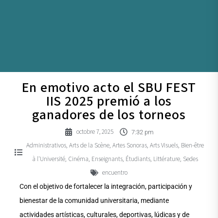
En emotivo acto el SBU FEST
IIS 2025 premió a los
ganadores de los torneos
octobre 7, 2025
7:32 pm
Administrativos
Arts de la Scène
Artes Sonoras
Arts Visuels
Bien-être
,
,
,
,
à l'Université
Cinéma
Enseignants
Étudiants
Littérature
Sedes
,
,
,
,
,
encuentro
Con el objetivo de fortalecer la integración, participación y
bienestar de la comunidad universitaria, mediante
actividades artísticas, culturales, deportivas, lúdicas y de