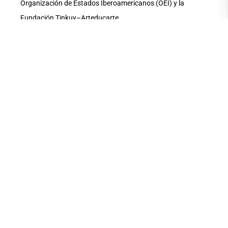
Organización de Estados Iberoamericanos (OEI) y la
Fundación Tinkuy–Arteducarte.
Las presentaciones tendrán lugar en el auditorio de
CIESPAL (Centro Internacional de Estudios Superiores de
Comunicación para América Latina).
Foto: la imagen que ilustra la foto corresponde a un acto de
la obra “Historia de unas muñecas abandonadas”,
interpretada por el grupo GTMS (Gran Teatro de Monte
Sinaí).
COMPARTE ESTA
NOTA