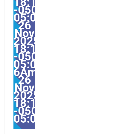
18:13:55
-0500-
05:005530#/30mer,
26
Nov
2025
18:13:55
-0500-
05:00-
6America/Guayaquil30
26
Nov
2025
18:13:55
-0500-
05:00America/Guayaqu