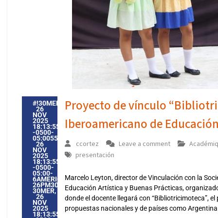
Proyecto de vínculo “Bibliot
#!30MER,
26
NOV
Iberoamericano de Educación 
2025
18:13:55
-0500-
05:005530#30MER,
ccortez
Leave a comment
Académi
26
NOV
presentación
2025
18:13:55
-0500-
05:00-
Marcelo Leyton, director de Vinculación con la Soc
6AMERICA/GUAYAQUIL3030AMERICA/GUAYAQUIL202530
26PM30PM-
Educación Artística y Buenas Prácticas, organizado
30MER,
26
donde el docente llegará con “Bibliotricimoteca”, el
NOV
2025
propuestas nacionales y de países como Argentina 
18:13:55