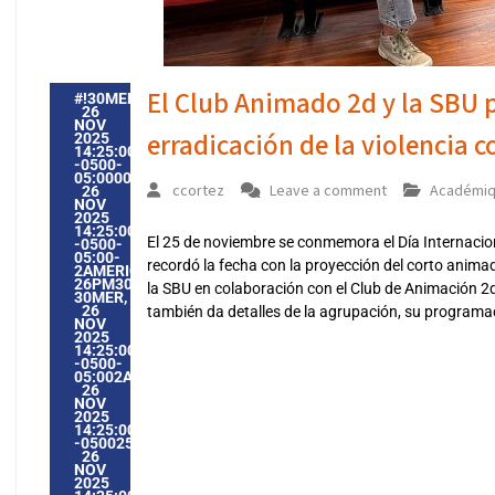
El Club Animado 2d y la SBU p
#!30MER,
26
NOV
erradicación de la violencia c
2025
14:25:00
-0500-
05:000030#30MER,
ccortez
Leave a comment
Académi
26
NOV
2025
14:25:00
El 25 de noviembre se conmemora el Día Internaciona
-0500-
05:00-
recordó la fecha con la proyección del corto animad
2AMERICA/GUAYAQUIL3030AMERICA/GUAYAQUIL202530
26PM30PM-
la SBU en colaboración con el Club de Animación 2d
30MER,
26
también da detalles de la agrupación, su programa
NOV
2025
14:25:00
-0500-
05:002AMERICA/GUAYAQUIL3030AMERICA/GUAYAQUIL202
26
NOV
2025
14:25:00
-05002522511PMMERCREDI=604#!30MER,
26
NOV
2025