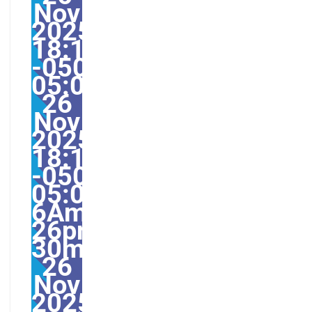
Nov
2025
18:13:55
-0500-
05:005530#30mer,
26
Nov
2025
18:13:55
-0500-
05:00-
6America/Guayaquil30
26pm30pm-
30mer,
26
Nov
2025