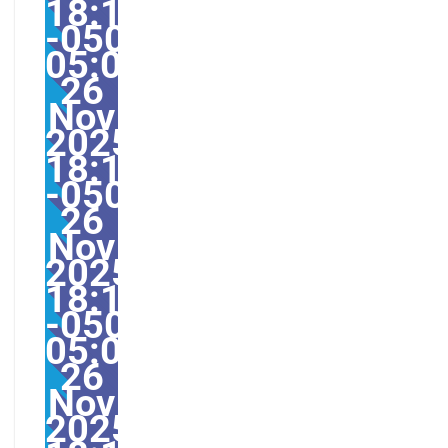
18:13:55
-0500-
05:006America/Guayaq
26
Nov
2025
18:13:55
-05001361311pmmercr
26
Nov
2025
18:13:55
-0500-
05:00America/Guayaqu
26
Nov
2025