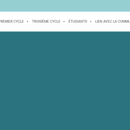
PREMIER CYCLE
TROISIÈME CYCLE
ÉTUDIANTS
LIEN AVEC LA COMM