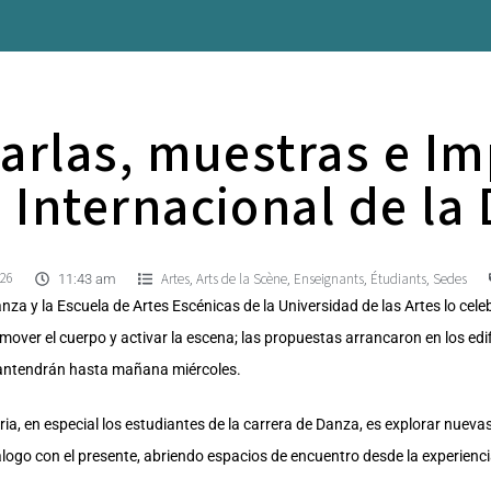
harlas, muestras e 
a Internacional de la
026
Artes
Arts de la Scène
Enseignants
Étudiants
Sedes
,
,
,
,
11:43 am
Danza y la Escuela de Artes Escénicas de la Universidad de las Artes lo cele
over el cuerpo y activar la escena; las propuestas arrancaron en los edif
mantendrán hasta mañana miércoles.
ia, en especial los estudiantes de la carrera de Danza, es explorar nueva
ogo con el presente, abriendo espacios de encuentro desde la experiencia.