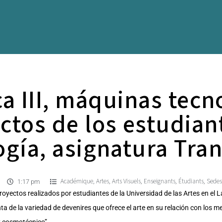
a III, máquinas tecn
ctos de los estudiant
gía, asignatura Tra
Académique
Artes
Arts Visuels
Enseignants
Étudiants
Sedes
,
,
,
,
,
1:17 pm
proyectos realizados por estudiantes de la Universidad de las Artes en el 
 de la variedad de devenires que ofrece el arte en su relación con los me