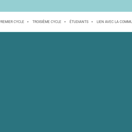
PREMIER CYCLE
TROISIÈME CYCLE
ÉTUDIANTS
LIEN AVEC LA COMM