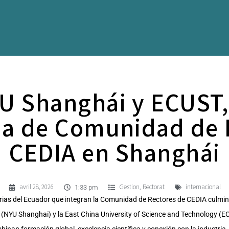
YU Shanghái y ECUST, 
da de Comunidad de 
CEDIA en Shanghái
avril 28, 2026
Gestion
Rectorat
internacional
,
1:33 pm
tarias del Ecuador que integran la Comunidad de Rectores de CEDIA cul
 (NYU Shanghai) y la East China University of Science and Technology (EC