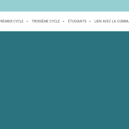
PREMIER CYCLE
TROISIÈME CYCLE
ÉTUDIANTS
LIEN AVEC LA COMM