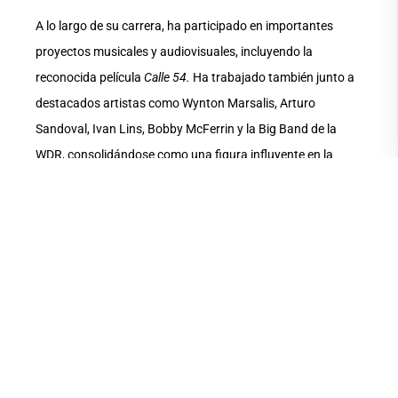
A lo largo de su carrera, ha participado en importantes
proyectos musicales y audiovisuales, incluyendo la
reconocida película
Calle 54.
Ha trabajado también junto a
destacados artistas como Wynton Marsalis, Arturo
Sandoval, Ivan Lins, Bobby McFerrin y la Big Band de la
WDR, consolidándose como una figura influyente en la
escena del jazz global.
Además de impartir clases magistrales en Europa, Asia y
América Latina, Mark Walker combina su labor pedagógica
con la composición, la grabación y las giras internacionales,
manteniéndose como un referente de la percusión
contemporánea y la educación musical a nivel mundial.
Un espacio de encuentro