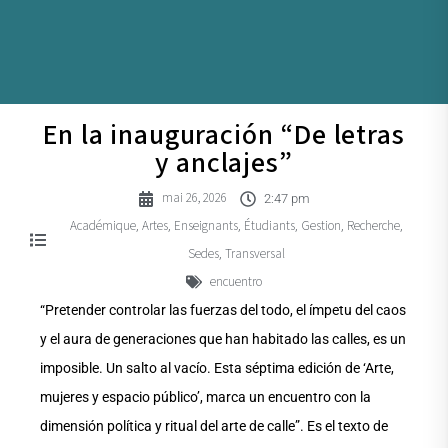
En la inauguración “De letras
y anclajes”
mai 26, 2026
2:47 pm
Académique
Artes
Enseignants
Étudiants
Gestion
Recherche
,
,
,
,
,
,
Sedes
Transversal
,
encuentro
“Pretender controlar las fuerzas del todo, el ímpetu del caos
y el aura de generaciones que han habitado las calles, es un
imposible. Un salto al vacío. Esta séptima edición de ‘Arte,
mujeres y espacio público’, marca un encuentro con la
dimensión política y ritual del arte de calle”. Es el texto de