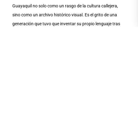
Guayaquil no solo como un rasgo de la cultura callejera,
sino como un archivo histórico visual. Es el grito de una
generación que tuvo que inventar su propio lenguaje tras
ver a sus familias partir. “Esta no es una exhibición”,
expresó en la inauguración la docente UArtes, asegurando
que era un ritual, “una acción de gracias por todas nuestras
hermanas que han transgredido el orden desde tiempos
inmemorables. Esto es un rezo, un altar y un legado. Lo me
que ancla. Lo que me inspira. Ayer hoy y siempre, la calle”.