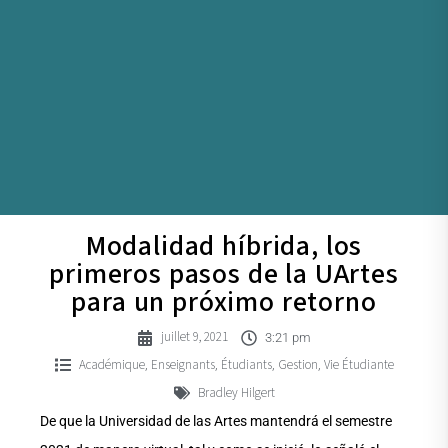
Modalidad híbrida, los
primeros pasos de la UArtes
para un próximo retorno
juillet 9, 2021
3:21 pm
Académique
Enseignants
Étudiants
Gestion
Vie Étudiante
,
,
,
,
Bradley Hilgert
De que la Universidad de las Artes mantendrá el semestre