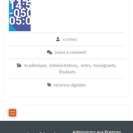
14:58:00
-0500-
05:00America/Guayaqui
ccortez
Leave a comment
Académique
Administrativos
Artes
Enseignants
,
,
,
,
Étudiants
recursos digitales
Admissions aux Premier