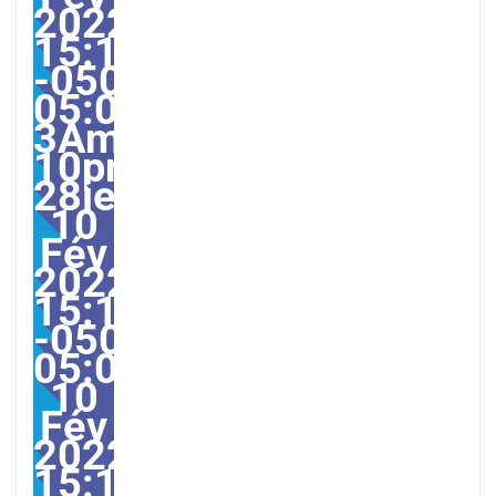
2022
15:10:00
-0500-
05:00-
3America/Guayaquil282
10pm28pm-
28jeu,
10
Fév
2022
15:10:00
-0500-
05:003America/Guayaqu
10
Fév
2022
15:10:00