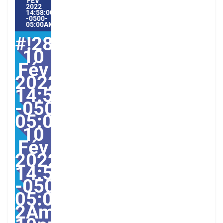
FÉV
2022
14:58:00
-0500-
05:00AMERICA/GUAYAQUIL2#
#!28jeu,
10
Fév
2022
14:58:00
-0500-
05:000028#28jeu,
10
Fév
2022
14:58:00
-0500-
05:00-
2America/Guayaquil282