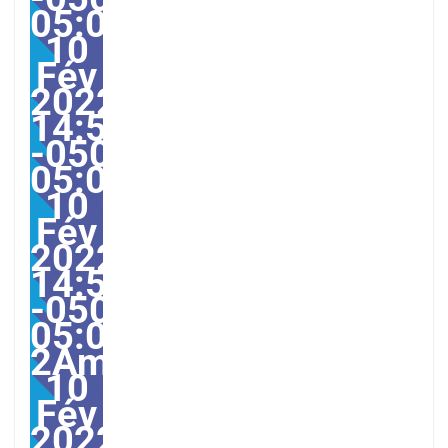
05:00America/Guayaqui
10
Fév
2022
14:58:00
-0500-
05:000028#/28jeu,
10
Fév
2022
14:58:00
-0500-
05:00-
2America/Guayaquil282
10
Fév
2022