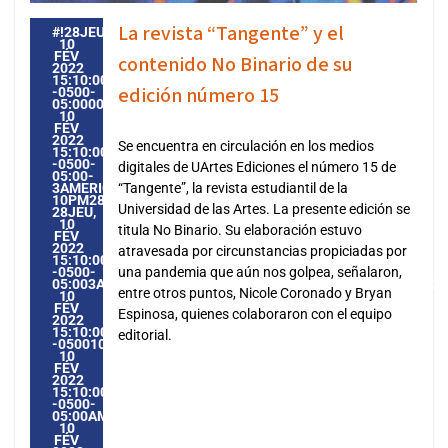
La revista “Tangente” y el
#!28JEU,
10
FÉV
contenido No Binario de su
2022
15:10:00
edición número 15
-0500-
05:000028#28JEU,
10
FÉV
2022
Se encuentra en circulación en los medios
15:10:00
-0500-
digitales de UArtes Ediciones el número 15 de
05:00-
3AMERICA/GUAYAQUIL2828AMERICA/GUAYAQUIL202228
“Tangente”, la revista estudiantil de la
10PM28PM-
Universidad de las Artes. La presente edición se
28JEU,
10
titula No Binario. Su elaboración estuvo
FÉV
2022
atravesada por circunstancias propiciadas por
15:10:00
-0500-
una pandemia que aún nos golpea, señalaron,
05:003AMERICA/GUAYAQUIL2828AMERICA/GUAYAQUIL20222
entre otros puntos, Nicole Coronado y Bryan
10
FÉV
Espinosa, quienes colaboraron con el equipo
2022
15:10:00
editorial.
-0500103102PMJEUDI=604#!28JEU,
10
FÉV
2022
15:10:00
-0500-
05:00AMERICA/GUAYAQUIL2#FÉV#!28JEU,
10
FÉV