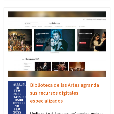
Biblioteca de las Artes agranda
#!28JEU,
10
FÉV
sus recursos digitales
2022
14:58:00
especializados
-0500-
05:000028#28JEU,
10
FÉV
2022
Medici.tv, Art & Architecture Complete, revistas