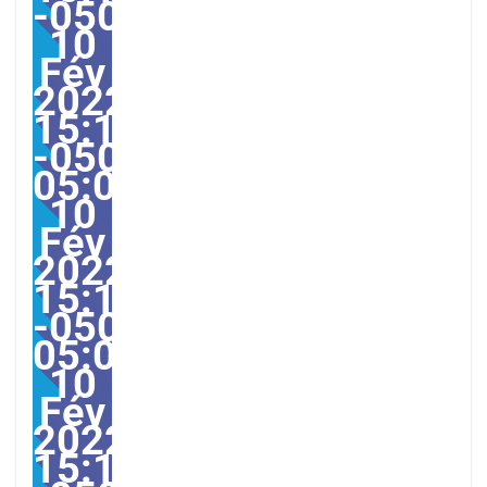
-0500103102pmjeudi=6
10
Fév
2022
15:10:00
-0500-
05:00America/Guayaqui
10
Fév
2022
15:10:00
-0500-
05:000028#/28jeu,
10
Fév
2022
15:10:00