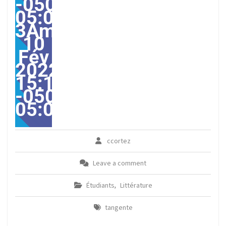
-0500-
05:00-
3America/Guayaquil282
10
Fév
2022
15:10:00
-0500-
05:00America/Guayaqui
ccortez
Leave a comment
Étudiants
Littérature
,
tangente