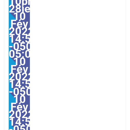
10pm28pm-
28jeu,
10
Fév
2022
14:58:00
-0500-
05:002America/Guayaqu
10
Fév
2022
14:58:00
-0500582582pmjeudi=6
10
Fév
2022
14:58:00
-0500-