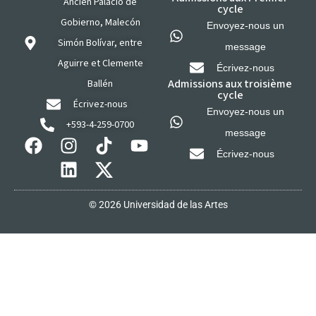
Ancien Palacio de
cycle
Gobierno, Malecón
Envoyez-nous un
Simón Bolívar, entre
message
Aguirre et Clemente
Écrivez-nous
Admissions aux troisième
Ballén
cycle
Écrivez-nous
Envoyez-nous un
+593-4-259-0700
message
Écrivez-nous
© 2026 Universidad de las Artes