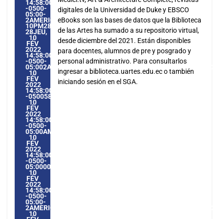
14:58:00
-0500-
digitales de la Universidad de Duke y EBSCO
05:00-
2AMERICA/GUAYAQUIL2828AMERICA/GUAYAQUIL202228
eBooks son las bases de datos que la Biblioteca
10PM28PM-
de las Artes ha sumado a su repositorio virtual,
28JEU,
10
desde diciembre del 2021. Están disponibles
FÉV
2022
para docentes, alumnos de pre y posgrado y
14:58:00
-0500-
personal administrativo. Para consultarlos
05:002AMERICA/GUAYAQUIL2828AMERICA/GUAYAQUIL20222
ingresar a biblioteca.uartes.edu.ec o también
10
FÉV
iniciando sesión en el SGA.
2022
14:58:00
-0500582582PMJEUDI=604#!28JEU,
10
FÉV
2022
14:58:00
-0500-
05:00AMERICA/GUAYAQUIL2#FÉV#!28JEU,
10
FÉV
2022
14:58:00
-0500-
05:000028#/28JEU,
10
FÉV
2022
14:58:00
-0500-
05:00-
2AMERICA/GUAYAQUIL2828AMERICA/GUAYAQUIL202228#!28
10