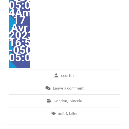
05:00-
4America/Guayaquil303
17
Avr
2023
16:57:00
-0500-
05:00America/Guayaqui
ccortez
Leave a comment
Gestion
Vínculo
,
mz14
taller
,