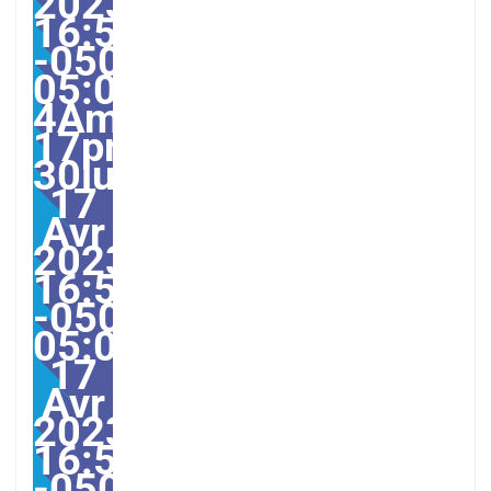
2023
16:57:00
-0500-
05:00-
4America/Guayaquil303
17pm30pm-
30lun,
17
Avr
2023
16:57:00
-0500-
05:004America/Guayaqu
17
Avr
2023
16:57:00
-0500574574pmlundi=6