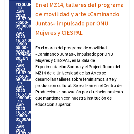
En el MZ14, talleres del programa
#!30LUN,
17
AVR
de movilidad y arte «Caminando
2023
16:57:00
Juntas» impulsado por ONU
-0500-
05:000030#30LUN,
17
Mujeres y CIESPAL
AVR
2023
16:57:00
-0500-
05:00-
En el marco del programa de movilidad
4AMERICA/GUAYAQUIL3030AMERICA/GUAYAQUIL202330
«Caminando Juntas», impulsado por ONU
17PM30PM-
30LUN,
Mujeres y CIESPAL, en la Sala de
17
AVR
Experimentación Sonora y el Project Room del
2023
16:57:00
MZ14 de la Universidad de las Artes se
-0500-
desarrollan talleres sobre feminismos, arte y
05:004AMERICA/GUAYAQUIL3030AMERICA/GUAYAQUIL20233
17
producción cultural. Se realizan en el Centro de
AVR
2023
Producción e Innovación por el relacionamiento
16:57:00
-0500574574PMLUNDI=604#!30LUN,
que mantienen con nuestra institución de
17
educación superior.
AVR
2023
16:57:00
-0500-
05:00AMERICA/GUAYAQUIL4#AVR#!30LUN,
17
AVR
2023
16:57:00