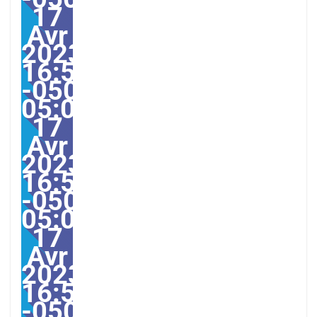
17
Avr
2023
16:57:00
-0500-
05:00America/Guayaqui
17
Avr
2023
16:57:00
-0500-
05:000030#/30lun,
17
Avr
2023
16:57:00
-0500-