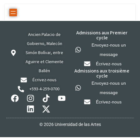
Admissions aux Premier
Ancien Palacio de
cycle
Gobierno, Malecón
Envoyez-nous un
Simón Bolívar, entre
message
Aguirre et Clemente
Écrivez-nous
Admissions aux troisième
Ballén
cycle
Écrivez-nous
Envoyez-nous un
+593-4-259-0700
message
Écrivez-nous
© 2026 Universidad de las Artes