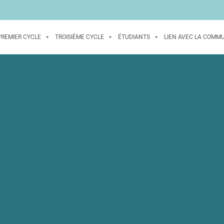
PREMIER CYCLE
TROISIÈME CYCLE
ÉTUDIANTS
LIEN AVEC LA COMM