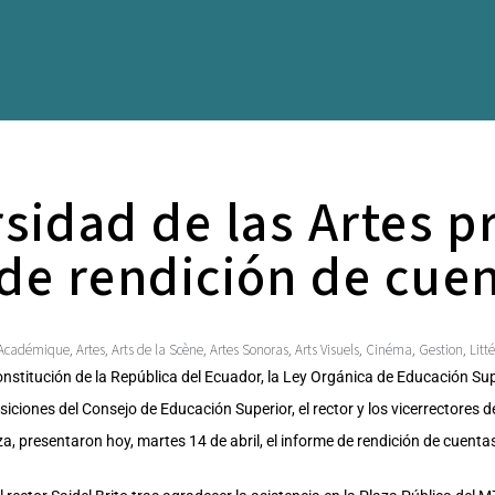
sidad de las Artes p
de rendición de cue
Académique
Artes
Arts de la Scène
Artes Sonoras
Arts Visuels
Cinéma
Gestion
Litt
,
,
,
,
,
,
,
onstitución de la República del Ecuador, la Ley Orgánica de Educación Sup
iciones del Consejo de Educación Superior, el rector y los vicerrectores d
iza, presentaron hoy, martes 14 de abril, el informe de rendición de cuent