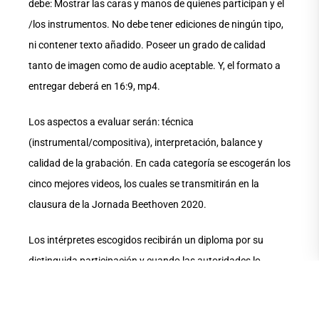
debe: Mostrar las caras y manos de quienes participan y el
/los instrumentos. No debe tener ediciones de ningún tipo,
ni contener texto añadido. Poseer un grado de calidad
tanto de imagen como de audio aceptable. Y, el formato a
entregar deberá en 16:9, mp4.
Los aspectos a evaluar serán: técnica
(instrumental/compositiva), interpretación, balance y
calidad de la grabación. En cada categoría se escogerán los
cinco mejores videos, los cuales se transmitirán en la
clausura de la Jornada Beethoven 2020.
Los intérpretes escogidos recibirán un diploma por su
distinguida participación y cuando las autoridades lo
permitan podrán acceder a una grabación profesional en la
Universidad de las Artes. Quienes apliquen recibirán en el