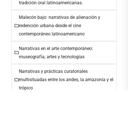
tradición oral latinoamericanas.
Malecón bajo: narrativas de alienación y
redención urbana desde el cine
contemporáneo latinoamericano
Narrativas en el arte contemporáneo:
museografía, artes y tecnologías
Narrativas y prácticas curatoriales
multisituadas entre los andes, la amazonía y el
trópico
Realidades expandidas: nuevas dimensiones
del arte y la tecnología
S.e.r. soñando en red (dream we must!)