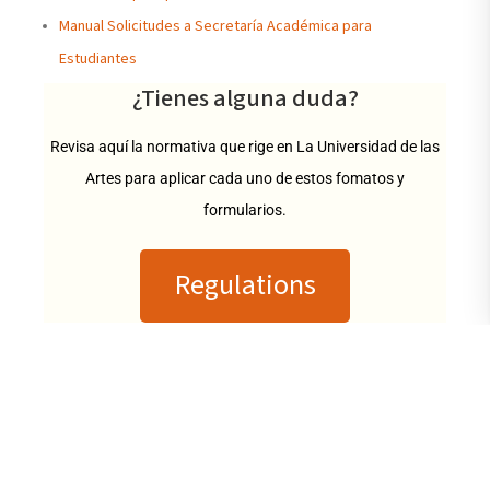
Manual Solicitudes a Secretaría Académica para
Estudiantes
¿Tienes alguna duda?
Revisa aquí la normativa que rige en La Universidad de las
Artes para aplicar cada uno de estos fomatos y
formularios.
Regulations
Undergraduate
Antiguo Palacio de la
Admissions
Gobernación, Malecón
Send Us a Message
Simón Bolívar (between
Contact Us