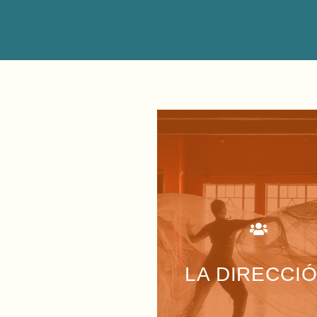
Realiza su gestión en estrecho
vínculo y de manera integral con e
Vicerrectorado Académico y la
Secretaría de Vinculación con la
comunidad
LA DIRECCI
VER MÁS