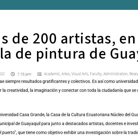
s de 200 artistas, e
la de pintura de Gua
022
Academic
Artes
Visual Arts
Faculty
Administration
Rese
,
,
,
,
,
1:16 pm
rae siempre resultados gratificantes y colectivos. Es así como universida
r la creatividad, la imaginación y conectar con toda la ciudadanía que se 
Universidad Casa Grande, la Casa de la Cultura Ecuatoriana Núcleo del G
cipal de Guayaquil para junto a destacados artistas, docentes e investi
 puerto”, que tiene como objetivo exhibir una investigación sobre la tradi