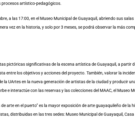
s procesos artístico-pedagógicos.
bre, a las 17:00, en el Museo Municipal de Guayaquil, abriendo sus salas
mera vez en la historia, y solo por 3 meses, se podrá observar la más co
s pictóricas significativas de la escena artística de Guayaquil, a partir 
sta entre los objetivos y acciones del proyecto. También, valorar la incid
de la UArtes en la nueva generación de artistas de la ciudad y producir un
 urbe e interactúe con las reservas y las colecciones del MAAC, el Museo 
de arte en el puerto” es la mayor exposición de arte guayaquileño de la 
stas, distribuidas en las tres sedes: Museo Municipal de Guayaquil, Casa
oyo de la Organización de Estados Iberoamericanos (OEI).