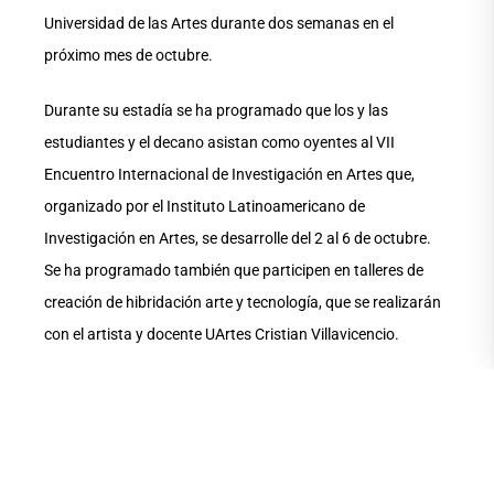
Universidad de las Artes durante dos semanas en el
próximo mes de octubre.
Durante su estadía se ha programado que los y las
estudiantes y el decano asistan como oyentes al VII
Encuentro Internacional de Investigación en Artes que,
organizado por el Instituto Latinoamericano de
Investigación en Artes, se desarrolle del 2 al 6 de octubre.
Se ha programado también que participen en talleres de
creación de hibridación arte y tecnología, que se realizarán
con el artista y docente UArtes Cristian Villavicencio.
Se busca también explorar la posibilidad de trabajar en un
semillero de investigación en el que participen estudiantes y
docentes de la institución colombiana y de la UArtes,
impulsando de esta forma iniciativas de cooperación e