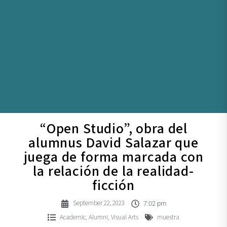
“Open Studio”, obra del
alumnus David Salazar que
juega de forma marcada con
la relación de la realidad-
ficción
September 22, 2023
7:02 pm
Academic
Alumni
Visual Arts
muestra
,
,