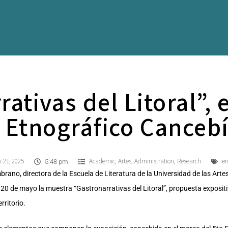
ativas del Litoral”,
 Etnográfico Canceb
 21, 2025
Academic
Artes
Administration
Research
en
,
,
,
5:48 pm
ano, directora de la Escuela de Literatura de la Universidad de las Arte
0 de mayo la muestra “Gastronarrativas del Litoral”, propuesta expositi
rritorio.