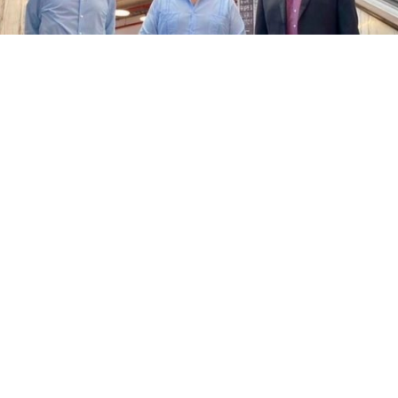
olítica y Regulación Financiera y Monetaria constó también un recorrido po
tórica y científica que contribuye a la formación de estudiantes, docente
égrafo, del cual la Biblioteca de las Artes es custodia, fue uno de los espa
 reconocido artista y académico Xavier Patiño, guiados por Soraya Campos
ra y Monetaria es el máximo órgano de gobierno del Banco Central del Ecu
 crediticia, financiera, de valores, seguros y servicios de atención integr