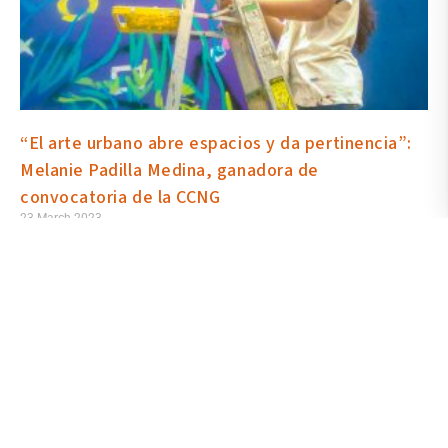
“El arte urbano abre espacios y da pertinencia”:
Melanie Padilla Medina, ganadora de
convocatoria de la CCNG
23 March 2023
Estudia Creación Teatral y es también artista urbana. Melanie
Padilla ganó la convocatoria de la Casa de la Cultura Núcleo del
Guayas, en el marco del 4to Encuentro “Artes, mujeres y espacio
público”; en el muro de la institución ella pinta a mujeres de varias
regiones del país. Las Dras. Mafo López, organizadora de la cita, y
Martha Rizzo, directora de CCNG, destacan la presencia del arte
de calle en espacios culturales.
Read More