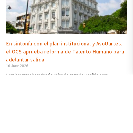
En sintonía con el plan institucional y AsoUartes,
el OCS aprueba reforma de Talento Humano para
adelantar salida
16 June 2026
“Implementar horarios flexibles de entrada y salida para
servidores y trabajadores, adaptados a las necesidades
institucionales, compensando la flexibilidad con la reducción
proporcional del tiempo de almuerzo (…)”. Es uno de los 100
puntos del Plan de Trabajo del rector y vicerrectores, y acortar el
almuerzo para anticipar la salida fue también pedido de
AsoUartes. Talento Humano presentó la reforma al OCS y fue
aprobada.
Read More