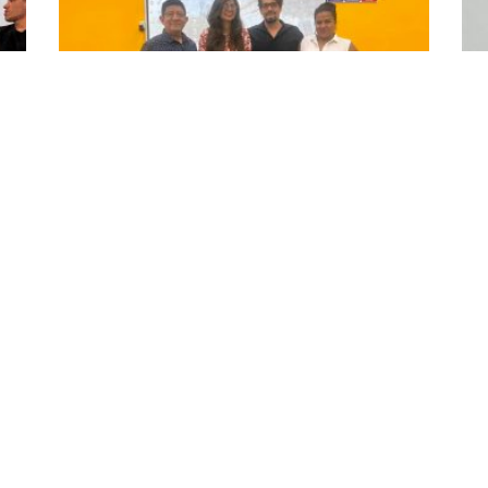
UArtes graduará a 42 magísteres; Cecibel
El
e
Cortez, la única de su cohorte, centró su
la 
tesis e investigación sobre Monte Sinaí
co
28 July 2026
26 J
En agosto, la UArtes graduará a sus magísteres en
Lo s
io
Artes Escénicas, Composición Musical y Artes Sonoras,
acto
Artes Visuales y Nuevos Medios, Escritura Creativa y
XII
tura
Gestión de la Cultura y de las Artes. Son 42 egresados
Tec
a
y Cecibel Cortez es una de ellos y también la única en
Dir
titularse en Políticas Culturales y Gestión de las Artes,
de 