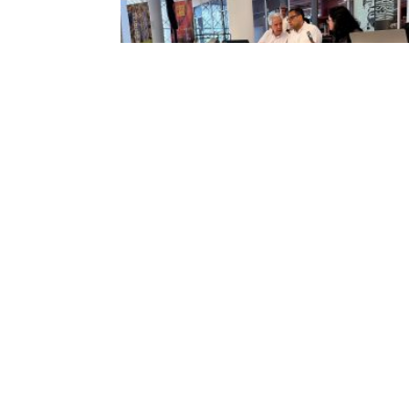
Sonidos de los Andes: El compositor
Cergio Prudencio dona instrumentos d
viento aymara y una obra poética suya
28 July 2026
Los sikus que el compositor, director de orquesta,
investigador y académico boliviano Cergio Prudenc
trajo para la conferencia-taller “Territorios
Tecnopensantes: Instrumentos musicales de la cul
aymara”, que dictó en el auditorio Pedro Carbo de l
Biblioteca Municipal en el marco de la Minga