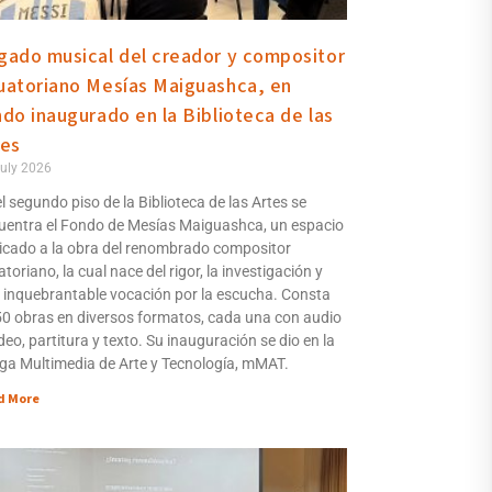
gado musical del creador y compositor
uatoriano Mesías Maiguashca, en
ndo inaugurado en la Biblioteca de las
tes
uly 2026
l segundo piso de la Biblioteca de las Artes se
uentra el Fondo de Mesías Maiguashca, un espacio
icado a la obra del renombrado compositor
toriano, la cual nace del rigor, la investigación y
 inquebrantable vocación por la escucha. Consta
50 obras en diversos formatos, cada una con audio
deo, partitura y texto. Su inauguración se dio en la
ga Multimedia de Arte y Tecnología, mMAT.
d More