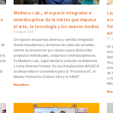
Mediaco Lab., el espacio integrador e
Le
da
interdisciplinar de la UArtes que impulsa
ec
el arte, la tecnología y los nuevos medios
fo
4 August 2026
Ar
31 J
Un espacio de puertas abiertas y sentido integrador
s de
donde estudiantes y docentes de todas las escuelas
En e
UArtes se encuentran por clases o para desarrollar
enc
e la
proyectos individuales, conjuntos e interdisciplinares.
ded
ante
Es Mediaco Lab., lugar donde la creación se desborda
ecua
y toma diversas formas. En sus instalaciones del MZ14
una
la
se desarrollaron contenidos para la “Prototeca III”, el
de 
Museo Interactivo Océano Vivo y la mMAT.
o vi
Min
Read More
Rea