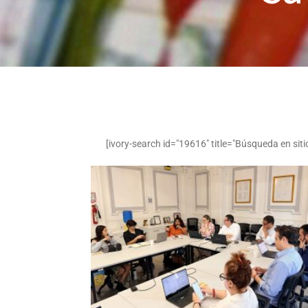
[ivory-search id="19616" title="Búsqueda en siti