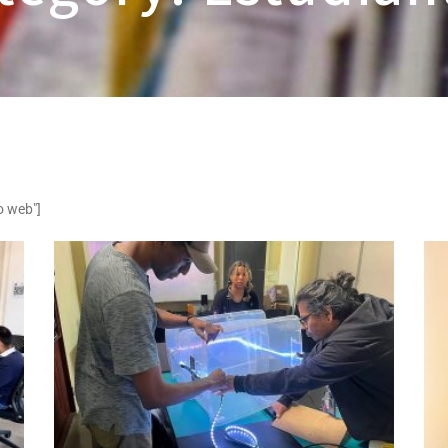
o web"]