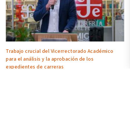
Trabajo crucial del Vicerrectorado Académico
para el análisis y la aprobación de los
expedientes de carreras
10 June 2021
Con el doctor William Herrera, rector de la Universidad de las Artes
y presidente del Órgano Colegiado Superior, como moderador, en
la novena sesión del OCS le correspondió al vicerrector
Académico, Dr. Bradley Hilgert, abrir el análisis y la discusión de
los proyectos de carrera de Artes Musicales y Sonoras, Artes
Visuales y Producción Musical y Sonora. Esto en concordancia
con los parámetros establecidos por el Consejo de Educación
Superior (CES).