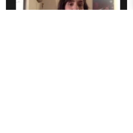
El trabajo del artista desde el encierro
5 May 2021
El director de la Escuela de Artes Sonoras de la Universidad de las
Artes, doctor Andrey Astaiza, fue el encargado de abrir la cuarta
cita en la programación de las Conferencias de Audio y Sonido del
Ecuador (CASE).
Read More