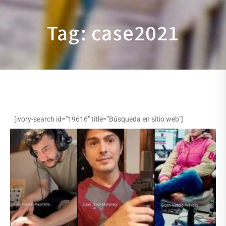
Tag: case2021
[ivory-search id="19616" title="Búsqueda en sitio web"]