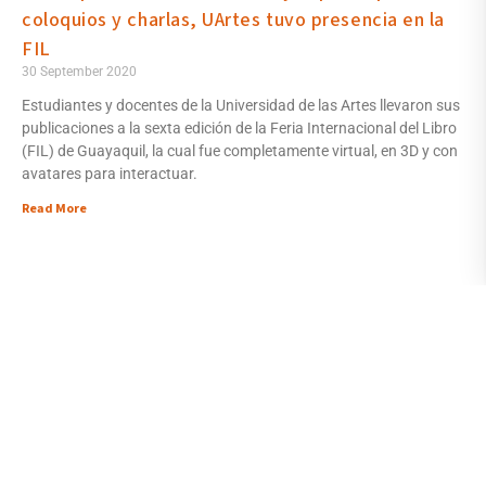
coloquios y charlas, UArtes tuvo presencia en la
FIL
30 September 2020
Estudiantes y docentes de la Universidad de las Artes llevaron sus
publicaciones a la sexta edición de la Feria Internacional del Libro
(FIL) de Guayaquil, la cual fue completamente virtual, en 3D y con
avatares para interactuar.
Read More
Undergraduate
Antiguo Palacio de la
Admissions
Gobernación, Malecón
Send Us a Message
Simón Bolívar (between
Contact Us
Graduate Admissions
Aguirre and Clemente
Send Us a Message
Ballén streets)