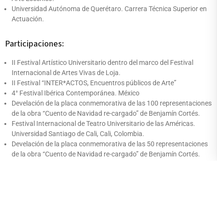
Universidad Autónoma de Querétaro. Carrera Técnica Superior en
Actuación.
Participaciones:
II Festival Artístico Universitario dentro del marco del Festival
Internacional de Artes Vivas de Loja.
II Festival “INTER*ACTOS, Encuentros públicos de Arte”
4° Festival Ibérica Contemporánea. México
Develación de la placa conmemorativa de las 100 representaciones
de la obra “Cuento de Navidad re-cargado” de Benjamín Cortés.
Festival Internacional de Teatro Universitario de las Américas.
Universidad Santiago de Cali, Cali, Colombia.
Develación de la placa conmemorativa de las 50 representaciones
de la obra “Cuento de Navidad re-cargado” de Benjamín Cortés.
“Festival Nacional de Danza Tabasco 2004” Tabasco, México.
Develación de la placa conmemorativa de las 50 representaciones
de la obra de teatro “Corona de sombra”
“31 Festival Internacional Cervantino” Guanajuato, México.
Develación de la placa conmemorativa de las 50 representaciones
de la obra de teatro “Sensacional de maricones”