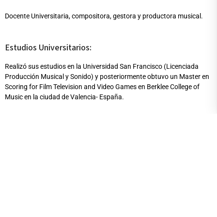
Docente Universitaria, compositora, gestora y productora musical.
Estudios Universitarios:
Realizó sus estudios en la Universidad San Francisco (Licenciada
Producción Musical y Sonido) y posteriormente obtuvo un Master en
Scoring for Film Television and Video Games en Berklee College of
Music en la ciudad de Valencia- España.
Participaciones:
Presidente de AES ( Audio Engineering Society) Ecuador.
Publicaciones destacadas / Obras / Exposiciones:
Como proyecto alterno Bernarda Ubidia presenta “BURNING”, un DJ
set donde prende la fiesta e incursiona en ritmos como trap, dubstep