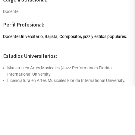
Docente
Perfil Profesional:
Docente Universitario, Bajista, Compositor, jazz y estilos populares.
Estudios Universitarios:
Maestría en Artes Musicales (Jazz Performance) Florida
International University.
Licenciatura en Artes Musicales Florida International University.
Publicaciones destacadas / Obras / Exposiciones:
Discografía de música original: Pies en la Tierra 2003, Parte De 2005,
Shungo 2008, Anomalía 2011, Sinergia 2015, South Ahead 2019,
Jazz Band de Pueblo 2024.
Discos con otros artistas: Como Productor y director artístico- ALGO